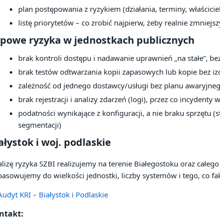
plan postępowania z ryzykiem (działania, terminy, właścicie
listę priorytetów – co zrobić najpierw, żeby realnie zmniejs
powe ryzyka w jednostkach publicznych
brak kontroli dostępu i nadawanie uprawnień „na stałe”, b
brak testów odtwarzania kopii zapasowych lub kopie bez iz
zależność od jednego dostawcy/usługi bez planu awaryjne
brak rejestracji i analizy zdarzeń (logi), przez co incydenty
podatności wynikające z konfiguracji, a nie braku sprzętu (s
segmentacji)
ałystok i woj. podlaskie
lizę ryzyka SZBI realizujemy na terenie Białegostoku oraz całe
asowujemy do wielkości jednostki, liczby systemów i tego, co fakt
udyt KRI – Białystok i Podlaskie
ntakt: