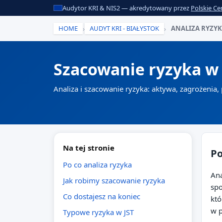
Audytor KRI & NIS2 — akredytowany przez
Polskie Ce
HOME
AUDYT KRI - BIAŁYSTOK
ANALIZA RYZY
›
›
Szacowanie ryzyka w 
Analiza i szacowanie ryzyka: aktywa, zagrożenia,
Na tej stronie
Po
Po co analiza ryzyka
Ana
Jak robimy szacowanie ryzyka
spo
Co dostajesz na koniec
któ
w p
Typowe ryzyka w JST