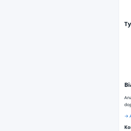
Ty
Bi
Ana
dop
→ A
Ko