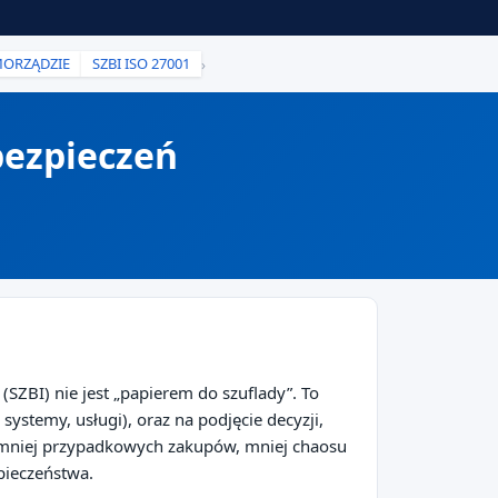
MORZĄDZIE
SZBI ISO 27001
›
bezpieczeń
SZBI) nie jest „papierem do szuflady”. To
ystemy, usługi), oraz na podjęcie decyzji,
e: mniej przypadkowych zakupów, mniej chaosu
pieczeństwa.