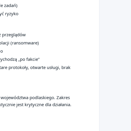
le zadań)
zyć ryzyko
ez przeglądów
olacji (ransomware)
go
 wychodzą „po fakcie”
tare protokoły, otwarte usługi, brak
go województwa podlaskiego. Zakres
ycznie jest krytyczne dla działania.