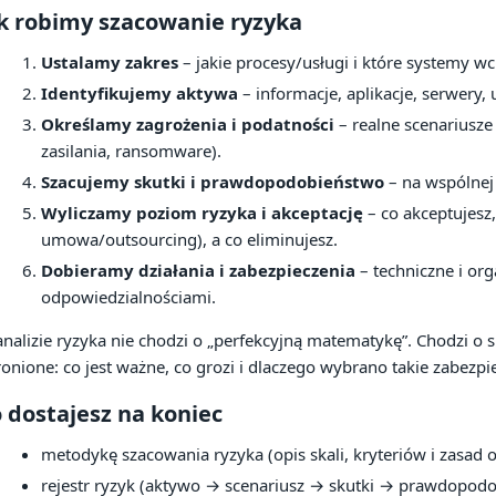
k robimy szacowanie ryzyka
Ustalamy zakres
– jakie procesy/usługi i które systemy wc
Identyfikujemy aktywa
– informacje, aplikacje, serwery,
Określamy zagrożenia i podatności
– realne scenariusze 
zasilania, ransomware).
Szacujemy skutki i prawdopodobieństwo
– na wspólnej 
Wyliczamy poziom ryzyka i akceptację
– co akceptujesz,
umowa/outsourcing), a co eliminujesz.
Dobieramy działania i zabezpieczenia
– techniczne i org
odpowiedzialnościami.
nalizie ryzyka nie chodzi o „perfekcyjną matematykę”. Chodzi o s
onione: co jest ważne, co grozi i dlaczego wybrano takie zabezpi
 dostajesz na koniec
metodykę szacowania ryzyka (opis skali, kryteriów i zasad 
rejestr ryzyk (aktywo → scenariusz → skutki → prawdopod