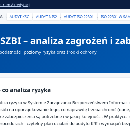
ntrum Akredytacji
KA
AUDYT KSC
AUDYT NIS2
AUDYT ISO 22301
ISO 22301 W SA
›
›
›
›
SZBI – analiza zagrożeń i za
 podatności, poziomy ryzyka oraz środki ochrony.
 co analiza ryzyka
liza ryzyka w Systemie Zarządzania Bezpieczeństwem Informacji (
sób na uporządkowanie tego, co naprawdę trzeba chronić (dane, s
re zabezpieczenia są potrzebne i w jakiej kolejności. W praktyc
rocedurach i czytelny plan działań do audytu KRI i wymagań bez