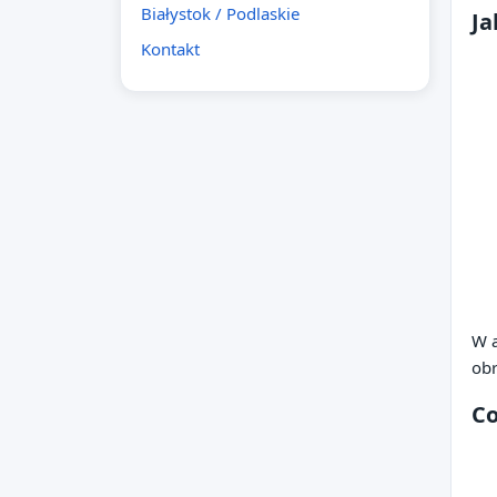
Białystok / Podlaskie
Ja
Kontakt
W a
obr
Co